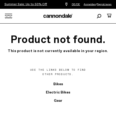
Summer Sale: Up to 50% Off
Einen
DE/DE
Anmelden
/
Registrieren
Händler
in
Suchen
Ware
meiner
Nähe
Search
finden
X
Product not found.
This product is not currently available in your region.
USE THE LINKS BELOW TO FIND
OTHER PRODUCTS.
Bikes
Electric Bikes
Gear