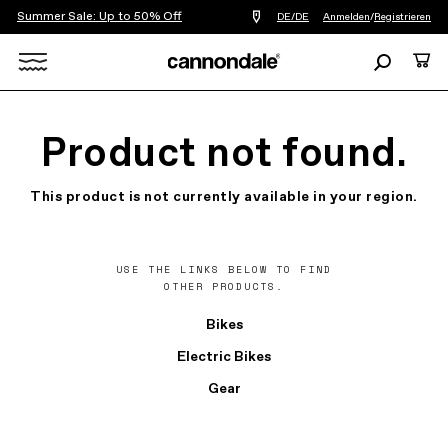
Summer Sale: Up to 50% Off
Einen
DE/DE
Anmelden
/
Registrieren
Händler
in
Suchen
Ware
meiner
Nähe
Search
finden
X
Product not found.
This product is not currently available in your region.
USE THE LINKS BELOW TO FIND
OTHER PRODUCTS.
Bikes
Electric Bikes
Gear