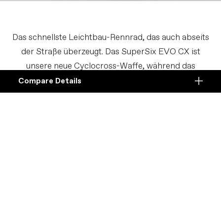
Das schnellste Leichtbau-Rennrad, das auch abseits
der Straße überzeugt. Das SuperSix EVO CX ist
unsere neue Cyclocross-Waffe, während das
SuperSix EVO SE die Spitzenposition bei den
Compare Details
Compare
Gravelbikes einnimmt und Jagd auf Podestplätze
ADD ANOTHER PRODUCT TO COMPARE
Products
macht.
Specifications
DETAILS
Plattform
Details