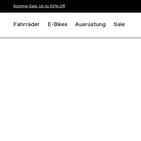
Summer Sale: Up to 50% Off
Fahrräder
E-Bikes
Ausrüstung
Sale
ROAD
RACE
SUPERSIX EVO