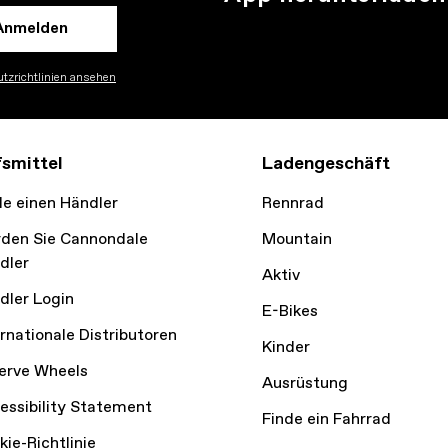
Anmelden
tzrichtlinien ansehen
fsmittel
Ladengeschäft
de einen Händler
Rennrad
den Sie Cannondale
Mountain
dler
Aktiv
dler Login
E-Bikes
ernationale Distributoren
Kinder
erve Wheels
Ausrüstung
essibility Statement
Finde ein Fahrrad
kie-Richtlinie