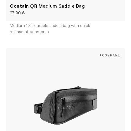
Contain QR
Medium Saddle Bag
37,90 €
Medium 1.3L durable saddle bag with quick
release attachments
+COMPARE