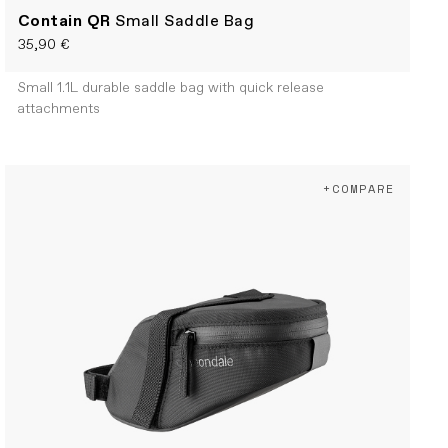
Contain QR
Small Saddle Bag
35,90 €
Small 1.1L durable saddle bag with quick release
attachments
+COMPARE