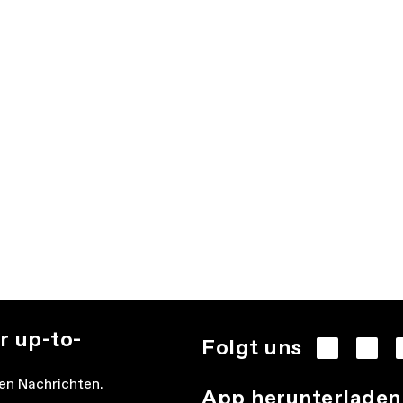
r up-to-
Folgt uns
den Nachrichten.
App herunterladen