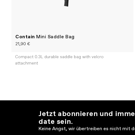
Contain
Mini Saddle Bag
21,90 €
Compact 0.3L durable saddle bag with velcro
attachment
Jetzt abonnieren und imme
date sein.
Keine Angst, wir übertreiben es nicht mit 