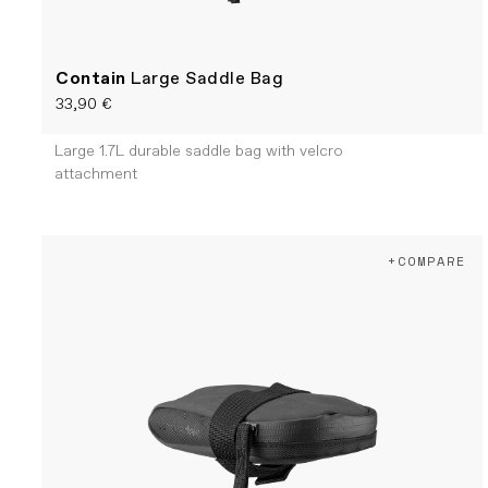
Contain
Large Saddle Bag
33,90 €
Large 1.7L durable saddle bag with velcro
attachment
+COMPARE