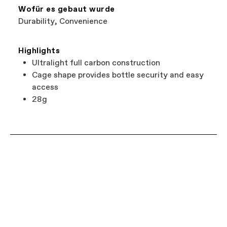
Wofür es gebaut wurde
Durability, Convenience
Highlights
Ultralight full carbon construction
Cage shape provides bottle security and easy
access
28g
RATE (WASSER)
Grip and Sip