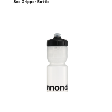
See Gripper Bottle
Track every ride with