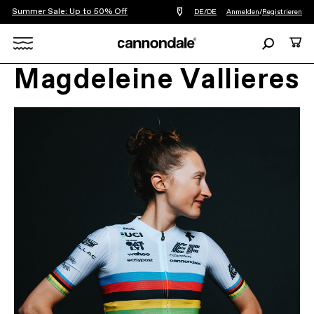
Summer Sale: Up to 50% Off
Einen
DE/DE
Anmelden
/
Registrieren
Händler
in
Suchen
Ware
meiner
Nähe
Search
finden
Magdeleine Vallieres
X