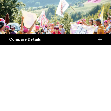
Compare Details
Compare
ADD ANOTHER PRODUCT TO COMPARE
Products
Specifications
DETALLES
Plataforma
Una bicicleta de alto rendimiento diseñada
Details
para rodar más rápido en cualquier terreno.