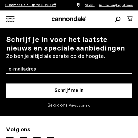
Summer Sale: Up to 50% Off
Vind
NL/NL
Aanmelden
/
Registreren
een
winkel
Zoeken
Cart
bij
mij
Search
in
de
X
Schrijf je in voor het laatste
buurt
nieuws en speciale aanbiedingen
Zo ben je altijd als eerste op de hoogte.
Email
Schrijf me in
Bekijk ons
Privacybeleid
Volg ons