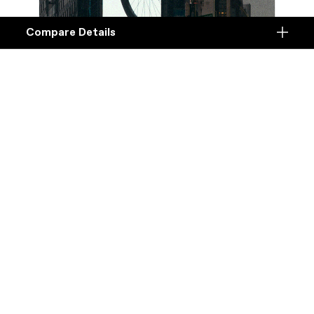
Compare Details
Compare
ADD ANOTHER PRODUCT TO COMPARE
Products
Specifications
DETAILS
Tot 160
Platform
kilometer op één
Details
acculading
Model
Details
Model Code