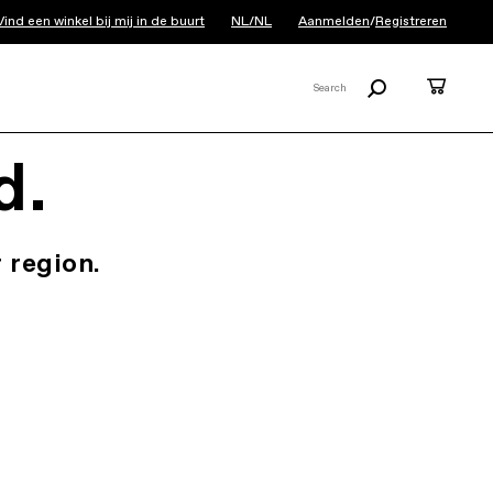
Vind een winkel bij mij in de buurt
NL/NL
Aanmelden
/
Registreren
Zoeken
Cart
Search
X
d.
 region.
.