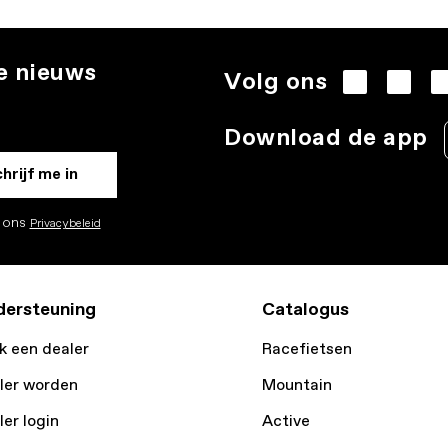
te nieuws
Volg ons
.
Download de app
hrijf me in
k ons
Privacybeleid
ersteuning
Catalogus
k een dealer
Racefietsen
ler worden
Mountain
ler login
Active