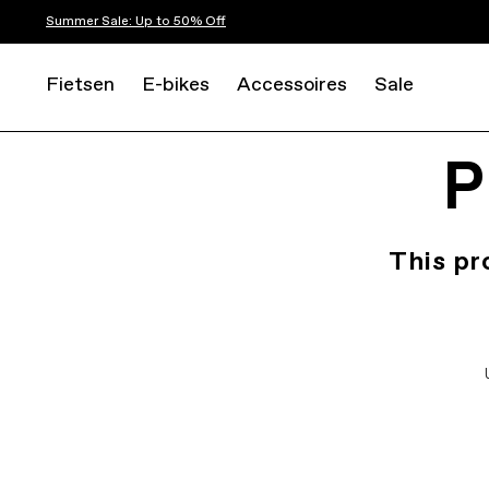
Summer Sale: Up to 50% Off
Fietsen
E-bikes
Accessoires
Sale
P
This pr