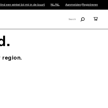
Vind een winkel bij mij in de buurt
NL/NL
Aanmelden
/
Registreren
Zoeken
Cart
Search
X
d.
 region.
.