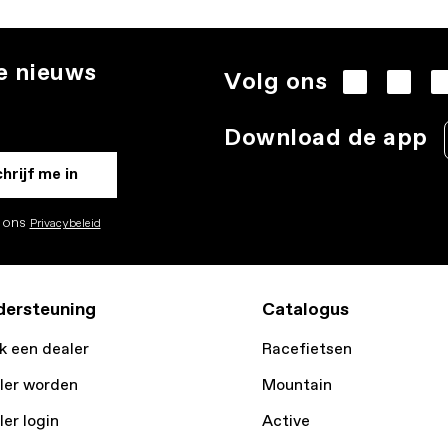
te nieuws
Volg ons
.
Download de app
hrijf me in
k ons
Privacybeleid
ersteuning
Catalogus
k een dealer
Racefietsen
ler worden
Mountain
ler login
Active