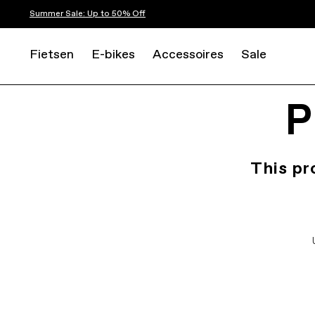
Summer Sale: Up to 50% Off
Fietsen
E-bikes
Accessoires
Sale
P
This pr