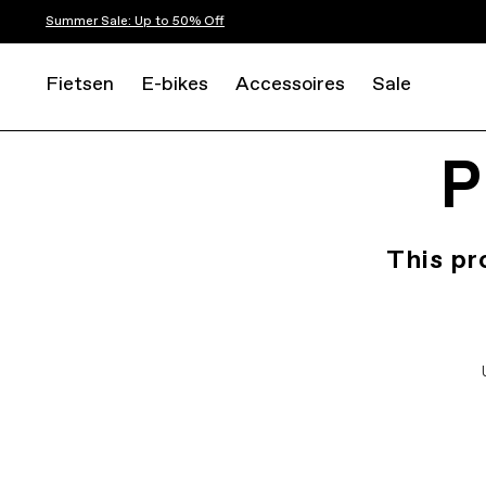
Summer Sale: Up to 50% Off
Fietsen
E-bikes
Accessoires
Sale
P
This pr