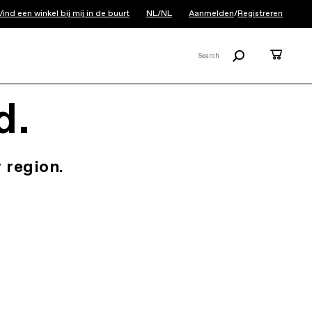
Vind een winkel bij mij in de buurt
NL/NL
Aanmelden
/
Registreren
Zoeken
Cart
Search
X
d.
 region.
.