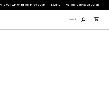
Vind een winkel bij mij in de buurt
NL/NL
Aanmelden
/
Registreren
Zoeken
Cart
Search
X
CAAD14 Frameset
€ 1.799
Jouw blanco canvas voor een droomfiets.
De CAAD14-frameset is Cannondale’s
meest geavanceerde aluminium
raceframe, klaar voor een afmontage ...
Lees meer
KLEUR:
Rally Red