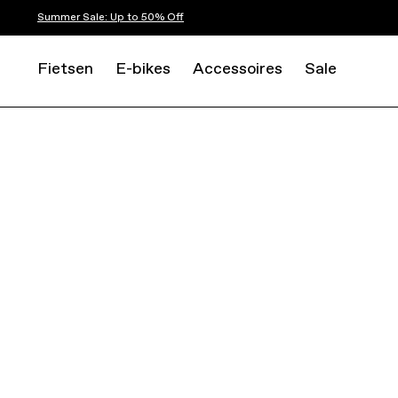
Summer Sale: Up to 50% Off
Fietsen
E-bikes
Accessoires
Sale
ROAD
RACE
CAAD14