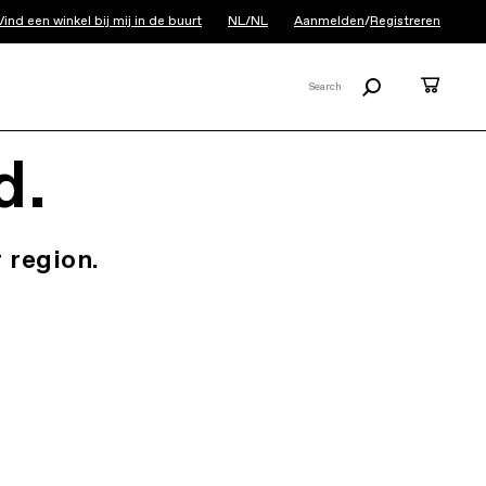
Vind een winkel bij mij in de buurt
NL/NL
Aanmelden
/
Registreren
Zoeken
Cart
Search
X
d.
 region.
.