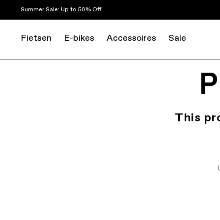
Summer Sale: Up to 50% Off
Fietsen
E-bikes
Accessoires
Sale
P
This pr