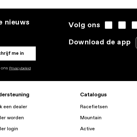
te nieuws
Volg ons
.
Download de app
hrijf me in
k ons
Privacybeleid
ersteuning
Catalogus
k een dealer
Racefietsen
ler worden
Mountain
ler login
Active