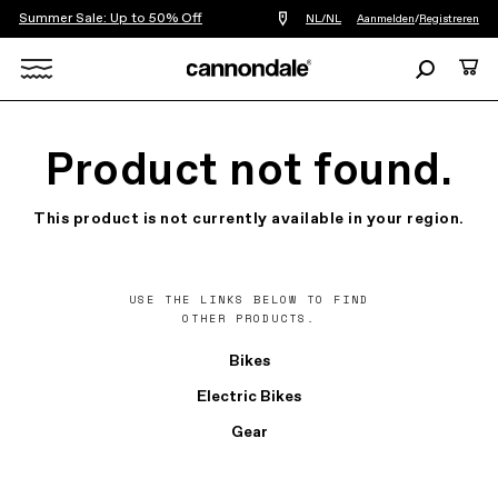
Summer Sale: Up to 50% Off
Vind
NL/NL
Aanmelden
/
Registreren
een
winkel
Zoeken
Cart
bij
mij
Search
in
de
X
buurt
Product not found.
This product is not currently available in your region.
USE THE LINKS BELOW TO FIND
OTHER PRODUCTS.
Bikes
Electric Bikes
Gear