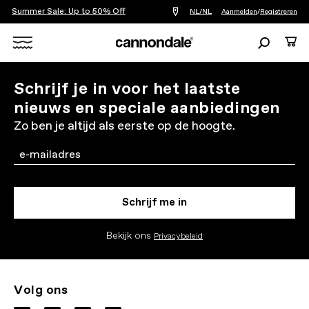
Summer Sale: Up to 50% Off
Vind
NL/NL
Aanmelden
/
Registreren
een
winkel
Zoeken
Cart
bij
mij
Search
in
de
X
Schrijf je in voor het laatste
buurt
nieuws en speciale aanbiedingen
Zo ben je altijd als eerste op de hoogte.
Email
Schrijf me in
Bekijk ons
Privacybeleid
Volg ons