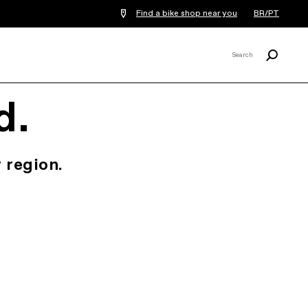
Find a bike shop near you
BR/PT
Procurar
Search
X
d.
 region.
.