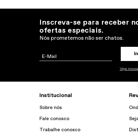
Inscreva-se para receber n
ofertas especiais.
Nós prometemos não ser chatos.
I
Email
Veja nossa 
Institucional
Re
Sobre nós
Ond
Fale conosco
Sej
Trabalhe conosco
Dis