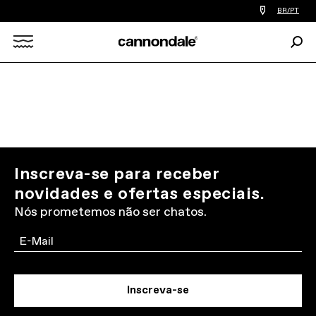
Find
BR/PT
a
bike
Procu
shop
Search
near
you
X
Inscreva-se para receber
novidades e ofertas especiais.
Nós prometemos não ser chatos.
Email
Inscreva-se