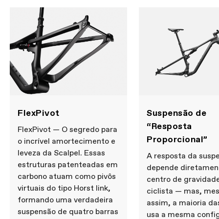
FlexPivot
Suspensão de
“Resposta
FlexPivot — O segredo para
Proporcional”
o incrível amortecimento e
leveza da Scalpel. Essas
A resposta da susp
estruturas patenteadas em
depende diretamen
carbono atuam como pivôs
centro de gravidad
virtuais do tipo Horst link,
ciclista — mas, m
formando uma verdadeira
assim, a maioria da
suspensão de quatro barras
usa a mesma confi