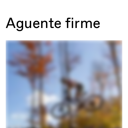
Geometry, FlexPivot Chainstay, full
internal cable routing, 73mm BSA, 1.5"
headtube with 1-1/8" upper
reducer/internal cable guide, 148x12mm
Aguente firme
thru axle, 55mm chainline, UDH, post-
mount disc – 160mm native
Fork
Lefty Ocho 120 Carbon, 120mm,
Chamber Damper, OppO Spring
System, tapered steerer, 50mm offset,
TwistLoc Ultimate remote dual lockout
Headset
Acros ICR
Rear Shock
RockShox SIDLuxe Select+, 2-Pos mode
adjust, adjustable rebound, 190x45,
TwistLoc Ultimate remote dual lockout
DRIVETRAIN
Rear Derailleur
SRAM XO Eagle AXS, T-Type
Shifters
SRAM AXS T-Type Pod Controller
Chain
SRAM XO, T-Type, 12-speed
Crank
SRAM XO, T-Type, 34T
Rear Cogs
SRAM XO Eagle, 10-52, T-Type, 12-
speed
Bottom Bracket
SRAM DUB BSA 73mm MTB Wide