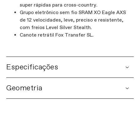
super rápidas para cross-country.
Grupo eletrônico sem fio SRAM XO Eagle AXS
de 12 velocidades, leve, preciso e resistente,
com freios Level Silver Stealth.
Canote retrátil Fox Transfer SL.
Especificações
DETAILS
Geometria
Platform
Scalpel
Model Name
Scalpel 1 Lefty
Model Code
C24203U
Primeiras impressões: Scalpel
FRAMESET
ASSISTA O VÍDEO
Frame
Scalpel, lightweight carbon
construction, 120mm travel,
Proportional Response Suspension and