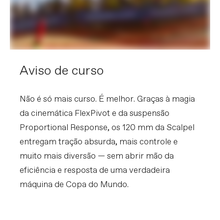
BRAKES
Brakes
SRAM Level Silver Stealth, 4-piston
hydraulic disc, SRAM HS2 180/160mm
rotors
Brake Levers
SRAM Level Silver Stealth
Aviso de curso
WHEELS
Rims
DT Swiss XRC 1501 SPLINE ONE,
carbon, 30mm inner width, hookless,
Não é só mais curso. É melhor. Graças à magia
TSS tubeless ready
da cinemática FlexPivot e da suspensão
Spokes
DT Competition Race, straight pull
Tire Size
2.4
Proportional Response, os 120 mm da Scalpel
Wheel Size
29
entregam tração absurda, mais controle e
Hubs
DT Swiss Lefty, 6-bolt (F) / 240 Ratchet
EXP 36, 6-bolt, XD driver (R)
muito mais diversão — sem abrir mão da
Tires
(F) Maxxis Rekon Race WT, 29x2.4",
eficiência e resposta de uma verdadeira
EXO Protection, tubeless ready / (R)
Maxxis Aspen WT, 29x2.4", EXO
máquina de Copa do Mundo.
Protection, tubeless ready
COMPONENTS