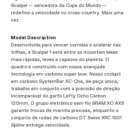
autorizados da Cannondale, para que você
Scalpel — vencedora da Copa do Mundo —
possa apoiar negócios locais enquanto ainda
redefine a velocidade no cross-country. Mais uma
encontra a melhor bicicleta—isso sim é
vez.
vantajoso para todos.
Model Description
Desenvolvida para vencer corridas e acelerar nas
trilhas, a Scalpel 1 está entre as mountain bikes
mais rápidas, leves e capazes do planeta. O
quadro é construído com nossa avançada
tecnologia em carbono super leve. Nosso cockpit
em carbono SystemBar XC-One, de peça única,
trabalha em conjunto com a precisão de direção
incomparável do garfo Lefty Ocho Carbon
120mm. O grupo eletrônico sem fio SRAM XO AXS
garante trocas de marcha precisas, enquanto o
conjunto de rodas de carbono DT Swiss XRC 1501
Spline entrega velocidade.