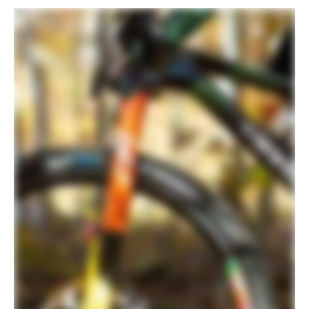
Handlebar
SystemBar XC-One Flat, carbon,
integrated bar/stem, internal cable
routing, 5° upsweep, 8° backsweep,
760mm width, -6° stem, 1-1/8" clamp
Stem
SystemBar XC-One Flat, carbon
integrated bar/stem
Grips
RockShox Smooth Silicone
Saddle
Prologo Dimension NDR, Tirox rails
Seatpost
Fox Transfer SL Performance Elite, 31.6,
125mm (S), 150mm (M-XL)
EXTRA
Extra 1
Tubeless valves, SRAM AXS charger
Com base na disponibilidade dos componentes e pela
Cannondale ser uma marca global, as especificações de
nossos produtos estão sujeitas a alterações e variações
em cada região, sem aviso prévio. Recomendamos que
contate o lojista para confirmar as informações do
produto antes da compra.