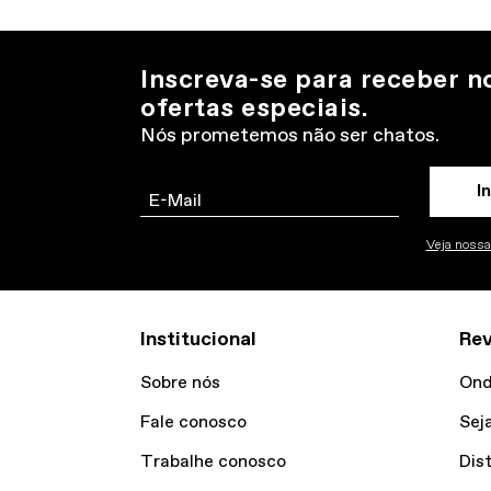
Inscreva-se para receber n
ofertas especiais.
Nós prometemos não ser chatos.
I
Email
Veja nossa 
Institucional
Re
Sobre nós
Ond
Fale conosco
Sej
Trabalhe conosco
Dis