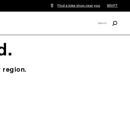
Find a bike shop near you
BR/PT
Procurar
Search
X
d.
 region.
.