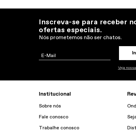
Inscreva-se para receber n
ofertas especiais.
Nós prometemos não ser chatos.
I
Email
Veja nossa 
Institucional
Re
Sobre nós
Ond
Fale conosco
Sej
Trabalhe conosco
Dis