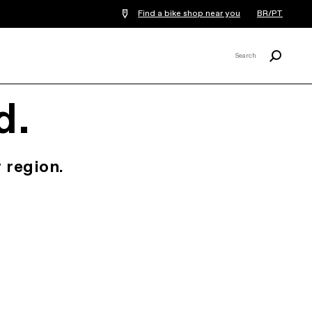
Find a bike shop near you
BR/PT
Procurar
Search
X
d.
 region.
.