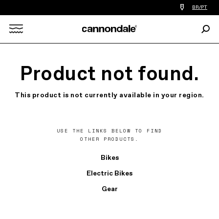
Find
BR/PT
a
bike
Procu
shop
Search
near
you
X
Product not found.
This product is not currently available in your region.
USE THE LINKS BELOW TO FIND
OTHER PRODUCTS.
Bikes
Electric Bikes
Gear