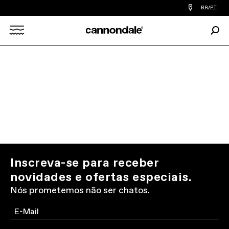
Find
BR/PT
a
bike
Procu
shop
Search
near
you
X
Inscreva-se para receber
novidades e ofertas especiais.
Nós prometemos não ser chatos.
Email