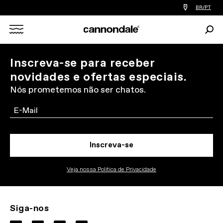
Find
BR/PT
a
bike
Procu
shop
Search
near
you
X
Inscreva-se para receber
novidades e ofertas especiais.
Nós prometemos não ser chatos.
Email
Inscreva-se
Veja nossa Politica de Privacidade
Siga-nos