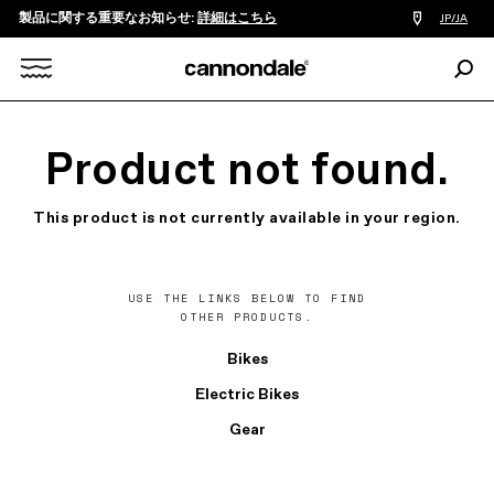
製品に関する重要なお知らせ:
詳細はこちら
販
JP/JA
売
店
検
検
索:
Search
索
X
Product not found.
This product is not currently available in your region.
USE THE LINKS BELOW TO FIND
OTHER PRODUCTS.
Bikes
Electric Bikes
Gear