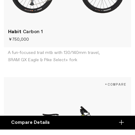
Habit
Carbon 1
￥750,000
A fun-focused trail mtb with 130/140mm travel,
SRAM GX Eagle & Pike Select+ fork
+COMPARE
Compare Details
Compare
ADD ANOTHER PRODUCT TO COMPARE
Products