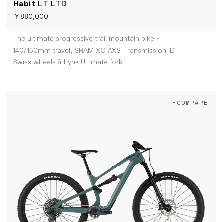
Habit
LT LTD
￥880,000
The ultimate progressive trail mountain bike -
140/150mm travel, SRAM XO AXS Transmission, DT
Swiss wheels & Lyrik Ultimate fork
+COMPARE