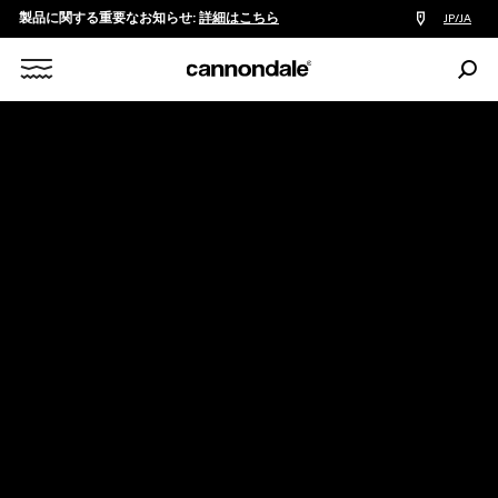
製品に関する重要なお知らせ:
詳細はこちら
販
JP/JA
売
店
検
検
索:
Search
索
X