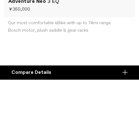
Adventure Neo
3 EQ
￥350,000
Our most comfortable eBike with up to 74mi range
Bosch motor, plush saddle & gear racks
Compare Details
Compare
ADD ANOTHER PRODUCT TO COMPARE
Products
サイクリングをもっと身近なものへ。超快適、アップ
Specifications
ライトなポジション。Eパワーがいつまでも疲れ知ら
ずで楽しいライドをサポートしてくれる。
DETAILS
Platform