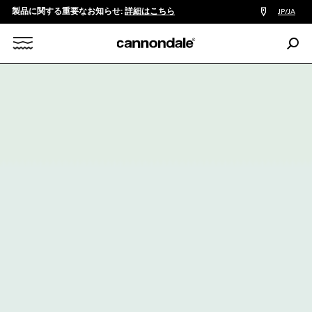
製品に関する重要なお知らせ:
詳細はこちら
販
JP/JA
売
店
検
検
索:
Search
索
X