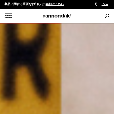
製品に関する重要なお知らせ:
詳細はこちら
販
JP/JA
売
店
検
検
索:
Search
索
X