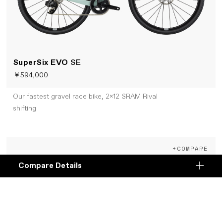
SuperSix EVO
SE
￥594,000
Our fastest gravel race bike, 2x12 SRAM Rival
shifting
+COMPARE
Compare Details
Compare
ADD ANOTHER PRODUCT TO COMPARE
Products
Specifications