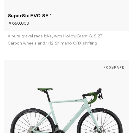
SuperSix EVO SE
1
￥650,000
A pure gravel race bike, with HollowGram G-S 27
Carbon wheels and 1x12 Shimano GRX shifting
+COMPARE