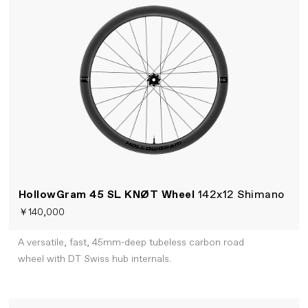
HollowGram 45 SL KNØT Wheel
142x12 Shimano
￥140,000
A versatile, fast, 45mm-deep tubeless carbon road
wheel with DT Swiss hub internals.