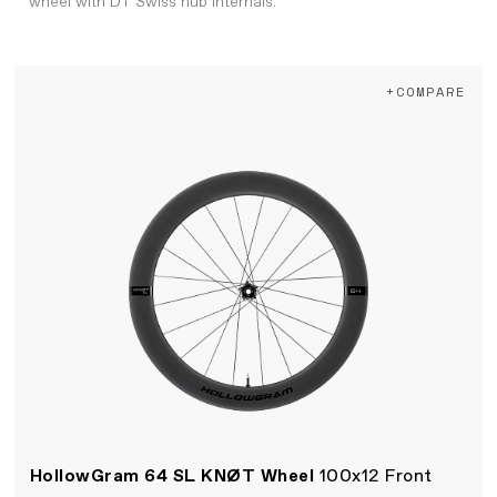
wheel with DT Swiss hub internals.
+COMPARE
HollowGram 64 SL KNØT Wheel
100x12 Front