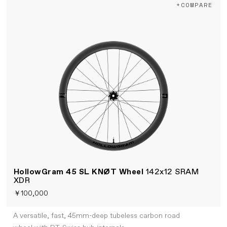
+COMPARE
HollowGram 45 SL KNØT Wheel
142x12 SRAM
XDR
￥100,000
A versatile, fast, 45mm-deep tubeless carbon road