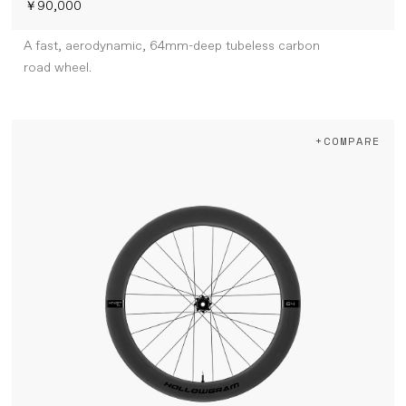
￥90,000
A fast, aerodynamic, 64mm-deep tubeless carbon
road wheel.
+COMPARE