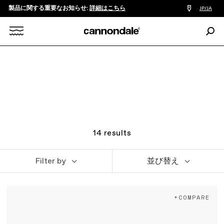
製品に関する重要なお知らせ:
詳細はこちら
販
JP/JA
売
店
検
検
索:
Search
索
X
14
results
Filter by
並び替え
+COMPARE