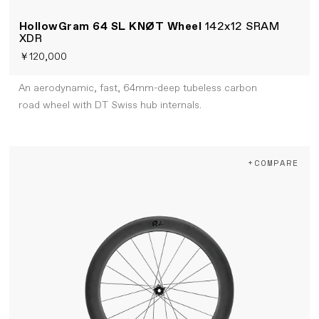
HollowGram 64 SL KNØT Wheel
142x12 SRAM
XDR
￥120,000
An aerodynamic, fast, 64mm-deep tubeless carbon
road wheel with DT Swiss hub internals.
+COMPARE