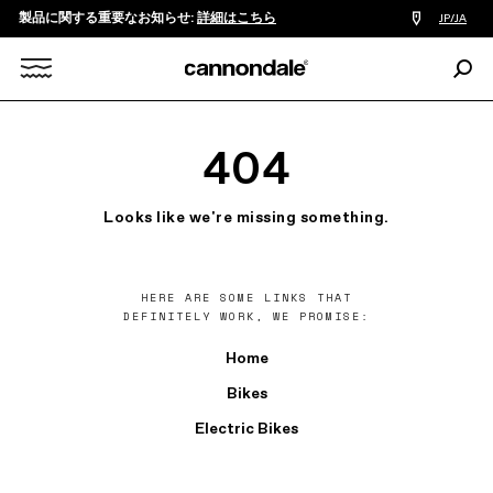
製品に関する重要なお知らせ:
詳細はこちら
販
JP/JA
売
店
検
検
索:
Search
索
X
404
Looks like we're missing something.
HERE ARE SOME LINKS THAT
DEFINITELY WORK, WE PROMISE:
Home
Bikes
Electric Bikes