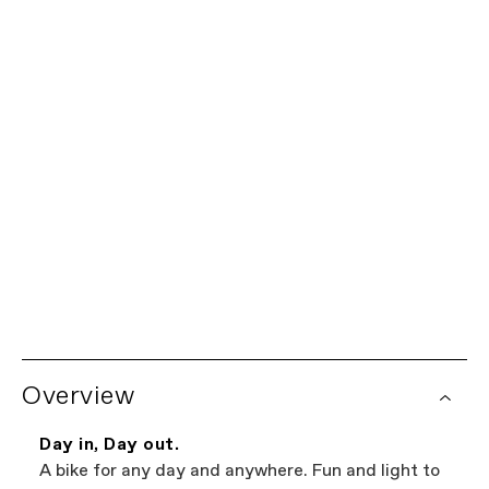
SM
MD
LG
Product Locator by Locally
私たちにお任せください。
限定生涯保証
すべてのキャノンデール自転車には、フレームに対する限
世界中の販売店ネットワーク
定生涯保証と、すべてのキャノンデールコンポーネントに
対する1年間の保証が付いています。保証ポリシーの詳細
地元で購入をお考えですか？
販売店検索をお試
をご覧ください。一部のコンポーネントには、コンポーネ
しください。
ントメーカーによる追加の保証が適用されます。自転車の
Overview
保証請求は、お近くの正規キャノンデール販売店を通じて
お近くのキャノンデール取扱店を閲覧する最も
処理されます。
簡単な方法です。当社のウェブサイトに掲載さ
Day in, Day out.
れているすべての店舗は、独立した正規キャノ
A bike for any day and anywhere. Fun and light to
ンデール販売店ですので、最高の自転車を見つ