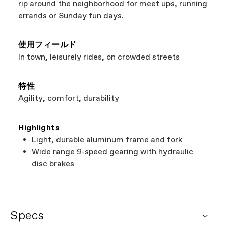
rip around the neighborhood for meet ups, running
けながら地元のビジネスをサポートできます。
errands or Sunday fun days.
まさにウィンウィンですね。
使用フィールド
In town, leisurely rides, on crowded streets
特性
Agility, comfort, durability
Highlights
Light, durable aluminum frame and fork
Wide range 9-speed gearing with hydraulic
disc brakes
Specs