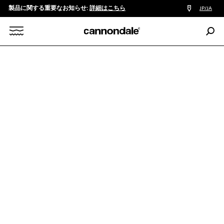
製品に関する重要なお知らせ:
詳細はこちら
販
JP/JA
売
店
検
検
索:
Search
ACTIVE
FITNESS
TREADWELL
索
X
Treadwell 2 Ltd
￥115,000
カラー:
Raw
SIZE
適正サイズを確認する