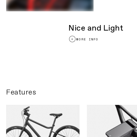
COMPONENTS
Handlebar
Cannondale Cruise Control riser, 6061
Alloy, 31.8mm, 15° back, 740mm
Nice and Light
Stem
Cannondale 3 with Intellimount, Alloy,
31.8mm clamp
MORE INFO
Grips
Cannondale Comfort
Saddle
Cannondale Treadwell, 170mm, steel
rails
Treadwell: Day in Day out
Seatpost
6061 Alloy, 31.6x350mm
再生する
※重量は、構成されるフレーム、パーツ、ペイントのカラーに
よって個体差や仕様の変更があるため実際の製品とは異なる場
合があります。
Features
※スペックは予告なく変更する場合があります。予めご了承く
ださい。