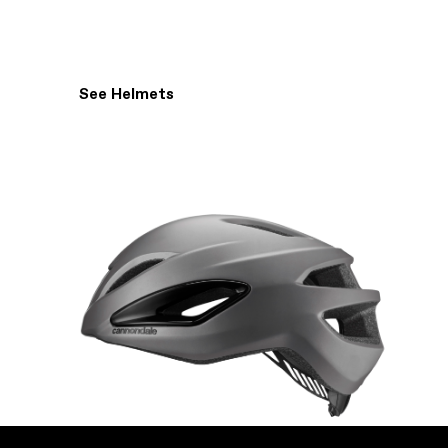
Resist Wind
ROAD
See Helmets