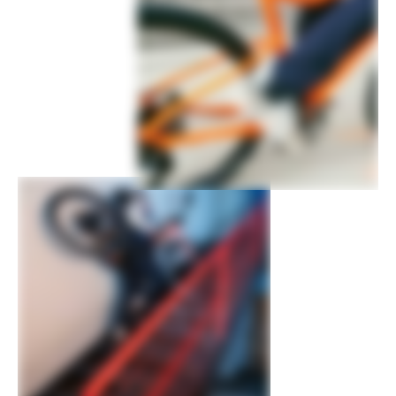
Crank
Prowheel, 38T
Rear Cogs
microSHIFT, 11-42, 9-speed
Bottom Bracket
Cartridge, square taper
BRAKES
Brakes
Tektro HD-R28 hydraulic disc,
160/140mm rotors
Brake Levers
Tektro hydraulic disc
WHEELS
Front Hub
Sealed Alloy Disc, 5mm Hex Security QR
Rear Hub
Sealed Alloy Disc, 5mm Hex Security QR
Brake Type
Disc
Rims
Cannondale, double wall, 32h
Spokes
Stainless Steel, 14g
Tire Size
47
Wheel Size
27.5
Tires
Maxxis DTR-1, 650bx47c
Front Tire
Maxxis DTR-1, 650bx47c
Rear Tire
Maxxis DTR-1, 650bx47c