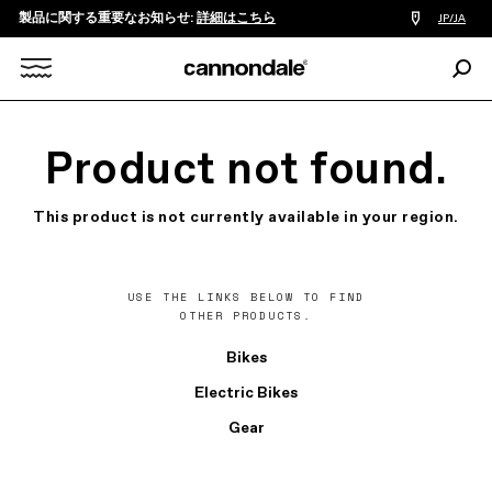
製品に関する重要なお知らせ:
詳細はこちら
販
JP/JA
売
店
検
検
索:
Search
索
X
Product not found.
This product is not currently available in your region.
USE THE LINKS BELOW TO FIND
OTHER PRODUCTS.
Bikes
Electric Bikes
Gear