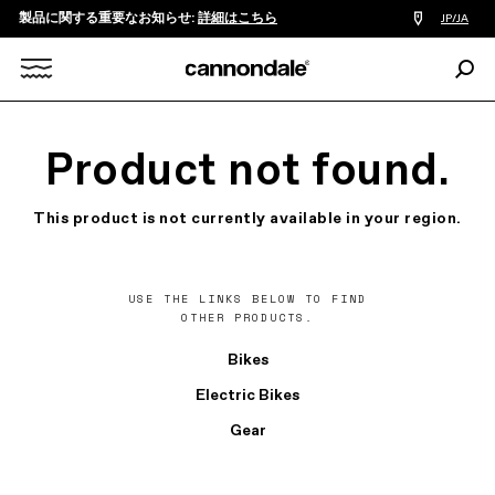
製品に関する重要なお知らせ:
詳細はこちら
販
JP/JA
売
店
検
検
索:
Search
索
X
Product not found.
This product is not currently available in your region.
USE THE LINKS BELOW TO FIND
OTHER PRODUCTS.
Bikes
Electric Bikes
Gear