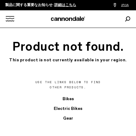
製品に関する重要なお知らせ:
詳細はこちら
販
JP/JA
売
店
検
検
索:
Search
索
X
Product not found.
This product is not currently available in your region.
USE THE LINKS BELOW TO FIND
OTHER PRODUCTS.
Bikes
Electric Bikes
Gear