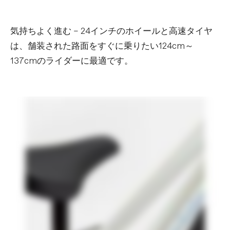
COMPONENTS
気持ちよく進む – 24インチのホイールと高速タイヤ
Handlebar
Lightweight Alloy, 25.4mm, 580mm
は、舗装された路面をすぐに乗りたい124cm～
Stem
Forged and machined aluminum, 30mm
w/ fitted stem cover
137cmのライダーに最適です。
Grips
Cannondale Kids Comfort
Saddle
Cannondale Kids Comfort
Seatpost
One-piece, clamp-less, Alloy, 25.4mm
EXTRA
Extra 1
Kickstand
※重量は、構成されるフレーム、パーツ、ペイントのカラーに
よって個体差や仕様の変更があるため実際の製品とは異なる場
合があります。
※スペックは予告なく変更する場合があります。予めご了承く
ださい。