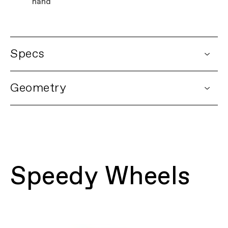
hand
Specs
DETAILS
Geometry
Platform
Kids Quick 7 to 12
Model Name
Kids Quick 24
Model Code
C51702U
Buying a Cannondale kids bike
FRAMESET
再生する
Frame
SmartForm C3 Alloy, rim brakes,
rack/fender mounts
Speedy Wheels
Fork
Rigid, SmartForm C3 Alloy, 1" steerer,
fender mounts
Headset
FSA, Alloy, 1-1/8" Ahead, semi-
integrated
DRIVETRAIN