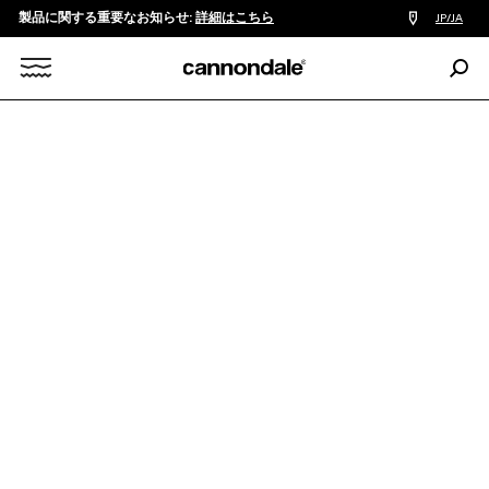
製品に関する重要なお知らせ:
詳細はこちら
販
JP/JA
売
店
検
検
索:
Search
KIDS
7 TO 12
KIDS QUICK 7 TO 12
索
X
Kids Quick 24
￥62,000
カラー:
Abyss Blue
SIZE
適正サイズを確認する