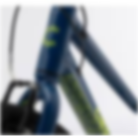
Rear Derailleur
microSHIFT M21S
Shifters
microSHIFT, low-torque Twist Shift, 7-
speed
Chain
KMC Z7, 7-speed
Crank
Prowheel, Pro-V30, 145mm length, 30T
Rear Cogs
Sunrace, 11-28, 7-speed
Bottom Bracket
Cartridge, square taper
BRAKES
Brakes
Promax V-Brake
Brake Levers
Alloy, linear pull
WHEELS
Rims
Cannondale, lightweight alloy, 24", 28h
Spokes
Steel, 14g Black
Tire Size
1.5
Wheel Size
24
Hubs
(F) KT Alloy, QR / (R) KT Alloy, 7-speed
freehub
Tires
Kenda, Small Block 8, 24x1.5"