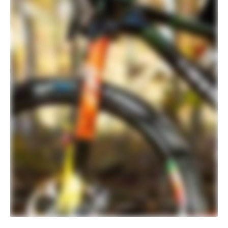
routing, 5° upsweep, 8° backsweep,
760mm width, -6° stem, 1-1/8" clamp
Stem
SystemBar XC-One Flat, carbon
integrated bar/stem
Grips
RockShox Smooth Silicone
Saddle
Prologo Dimension NDR, Tirox rails
Seatpost
Fox Transfer SL Performance Elite, 31.6,
125mm (S), 150mm (M-XL)
EXTRA
Extra 1
Tubeless valves, SRAM AXS charger
※重量は、構成されるフレーム、パーツ、ペイントのカラーに
よって個体差や仕様の変更があるため実際の製品とは異なる場
合があります。
※スペックは予告なく変更する場合があります。予めご了承く
ださい。