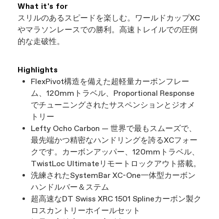
What it's for
スリルのあるスピードを楽しむ。ワールドカップXC
やマラソンレースでの勝利。高速トレイルでの圧倒
的な走破性。
Highlights
FlexPivot構造を備えた超軽量カーボンフレー
ム、120mmトラベル、Proportional Response
でチューニングされたサスペンションとジオメ
トリー
Lefty Ocho Carbon ― 世界で最もスムーズで、
最先端かつ精密なハンドリングを誇るXCフォー
クです。カーボンアッパー、120mmトラベル、
TwistLoc Ultimateリモートロックアウト搭載。
洗練されたSystemBar XC-One一体型カーボン
ハンドルバー＆ステム
超高速なDT Swiss XRC 1501 Splineカーボン製ク
ロスカントリーホイールセット