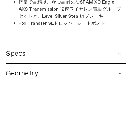
軽量で高精度、かつ高耐久なSRAM XO Eagle
AXS Transmission 12速ワイヤレス電動グループ
セットと、Level Silver Stealthブレーキ
Fox Transfer SLドロッパーシートポスト
Specs
DETAILS
Geometry
Platform
Scalpel
Model Name
Scalpel 1 Lefty
Model Code
C24203U
FIRST LOOK: Scalpel
FRAMESET
再生する
Frame
Scalpel, lightweight carbon
construction, 120mm travel,
Proportional Response Suspension and
Geometry, FlexPivot Chainstay, full
internal cable routing, 73mm BSA, 1.5"