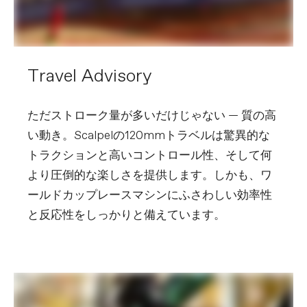
Brakes
SRAM Level Silver Stealth, 4-piston
hydraulic disc, SRAM HS2 180/160mm
rotors
Brake Levers
SRAM Level Silver Stealth
Travel Advisory
WHEELS
Rims
DT Swiss XRC 1501 SPLINE ONE,
carbon, 30mm inner width, hookless,
ただストローク量が多いだけじゃない ― 質の高
TSS tubeless ready
い動き。Scalpelの120mmトラベルは驚異的な
Spokes
DT Competition Race, straight pull
Tire Size
2.4
トラクションと高いコントロール性、そして何
Wheel Size
29
より圧倒的な楽しさを提供します。しかも、ワ
Hubs
DT Swiss Lefty, 6-bolt (F) / 240 Ratchet
EXP 36, 6-bolt, XD driver (R)
ールドカップレースマシンにふさわしい効率性
Tires
(F) Maxxis Rekon Race WT, 29x2.4",
と反応性をしっかりと備えています。
EXO Protection, tubeless ready / (R)
Maxxis Aspen WT, 29x2.4", EXO
Protection, tubeless ready
COMPONENTS
Handlebar
SystemBar XC-One Flat, carbon,
integrated bar/stem, internal cable