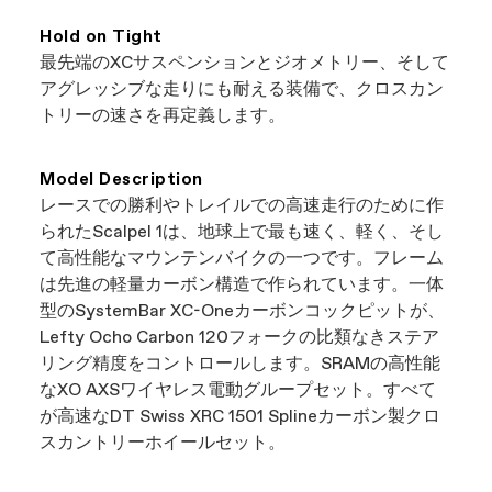
お近くのキャノンデール取扱店を閲覧する最も
処理されます。
簡単な方法です。当社のウェブサイトに掲載さ
Hold on Tight
れているすべての店舗は、独立した正規キャノ
最先端のXCサスペンションとジオメトリー、そして
ンデール販売店ですので、最高の自転車を見つ
アグレッシブな走りにも耐える装備で、クロスカン
けながら地元のビジネスをサポートできます。
トリーの速さを再定義します。
まさにウィンウィンですね。
Model Description
レースでの勝利やトレイルでの高速走行のために作
られたScalpel 1は、地球上で最も速く、軽く、そし
て高性能なマウンテンバイクの一つです。フレーム
は先進の軽量カーボン構造で作られています。一体
型のSystemBar XC-Oneカーボンコックピットが、
Lefty Ocho Carbon 120フォークの比類なきステア
リング精度をコントロールします。SRAMの高性能
なXO AXSワイヤレス電動グループセット。すべて
が高速なDT Swiss XRC 1501 Splineカーボン製クロ
スカントリーホイールセット。