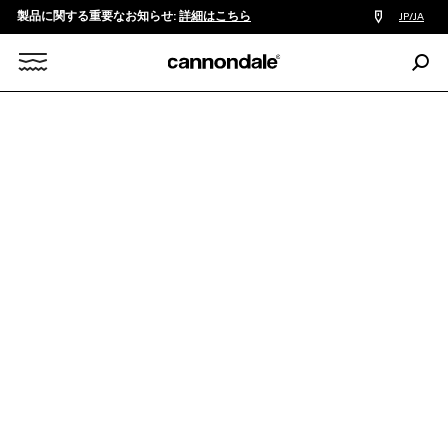
製品に関する重要なお知らせ:
詳細はこちら
販
JP/JA
売
店
検
検
索:
Search
MOUNTAIN
CROSS COUNTRY
SCALPEL
索
X
Scalpel 1 Lefty
￥1,580,000
レースでの勝利やトレイルでの高速走行のために作られた
Scalpel 1は、地球上で最も速く、軽く、そして高性能なマウン
テンバイクの一つです。フレームは先進の軽量カーボン構造で
作られています。一体型のSystemBar XC-Oneカーボンコック
ピットが、Lefty Ocho Ca...
続きを読む
カラー:
Raw