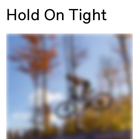
headtube with 1-1/8" upper
reducer/internal cable guide, 148x12mm
Hold On Tight
thru axle, 55mm chainline, UDH, post-
mount disc – 160mm native
Fork
Lefty Ocho 120 Carbon, 120mm,
Chamber Damper, OppO Spring
System, tapered steerer, 50mm offset,
TwistLoc Ultimate remote dual lockout
Headset
Acros ICR
Rear Shock
RockShox SIDLuxe Select+, 2-Pos mode
adjust, adjustable rebound, 190x45,
TwistLoc Ultimate remote dual lockout
DRIVETRAIN
Rear Derailleur
SRAM XO Eagle AXS, T-Type
Shifters
SRAM AXS T-Type Pod Controller
Chain
SRAM XO, T-Type, 12-speed
Crank
SRAM XO, T-Type, 34T
Rear Cogs
SRAM XO Eagle, 10-52, T-Type, 12-
speed
Bottom Bracket
SRAM DUB BSA 73mm MTB Wide
BRAKES