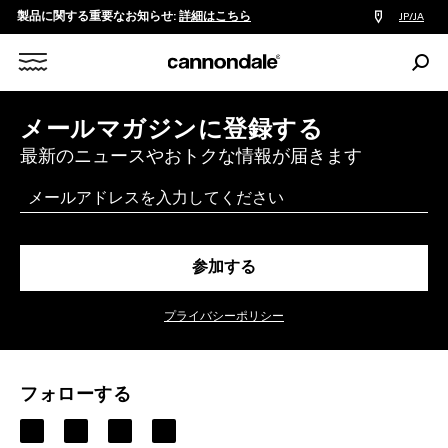
製品に関する重要なお知らせ:
詳細はこちら
販
JP/JA
売
店
検
検
索:
Search
索
X
メールマガジンに登録する
最新のニュースやおトクな情報が届きます
Email
参加する
プライバシーポリシー
フォローする