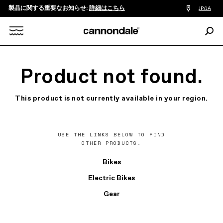
製品に関する重要なお知らせ:
詳細はこちら
販
JP/JA
売
店
検
検
索:
Search
索
X
Product not found.
This product is not currently available in your region.
USE THE LINKS BELOW TO FIND
OTHER PRODUCTS.
Bikes
Electric Bikes
Gear