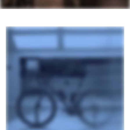
Aero tech, 24h, tubeless ready
Spokes
Sapim CX-Delta J-bend
Tire Size
40
Wheel Size
700c
Hubs
(F) DT Swiss 370, 12x100mm centerlock
/ (R) DT Swiss 370 LN Ratchet System,
12x142mm centerlock
Tires
Vittoria Terreno T50, 700x40c,
tubeless ready
Front Tire
Vittoria Terreno T50, 700x40c
Rear Tire
Vittoria Terreno T50, 700x40c
COMPONENTS
Handlebar
Vision Trimax Aero Alloy: 400mm (46-
51cm), 420mm (54-61cm)
Stem
Cannondale C1 Conceal, Alloy, 31.8, -6°:
90mm (46-51m), 100mm (54-56cm),
110mm (58-61cm)
Grips
Cannondale Bar Tape, 3.5mm
Saddle
Prologo Dimension AGX T4.0
Seatpost
Cannondale C1 Aero 27 Carbon,
SmartSense compatible, 0mm offset