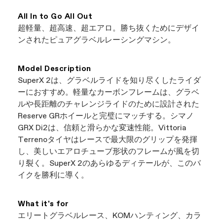
お近くのキャノンデール取扱店を閲覧する最も
処理されます。
簡単な方法です。当社のウェブサイトに掲載さ
All In to Go All Out
れているすべての店舗は、独立した正規キャノ
超軽量、超高速、超エアロ。勝ち抜くためにデザイ
ンデール販売店ですので、最高の自転車を見つ
ンされたピュアグラベルレーシングマシン。
けながら地元のビジネスをサポートできます。
まさにウィンウィンですね。
Model Description
SuperX 2は、グラベルライドを知り尽くしたライダ
ーにおすすめ。軽量なカーボンフレームは、グラベ
ルや長距離のチャレンジライドのために設計された
Reserve GRホイールと完璧にマッチする。シマノ
GRX Di2は、信頼と滑らかな変速性能。Vittoria
Terrenoタイヤはレースで最大限のグリップを発揮
し、美しいエアロチューブ形状のフレームが風を切
り裂く。SuperX 2のあらゆるディテールが、このバ
イクを勝利に導く。
What it's for
エリートグラベルレース、KOMハンティング、カラ