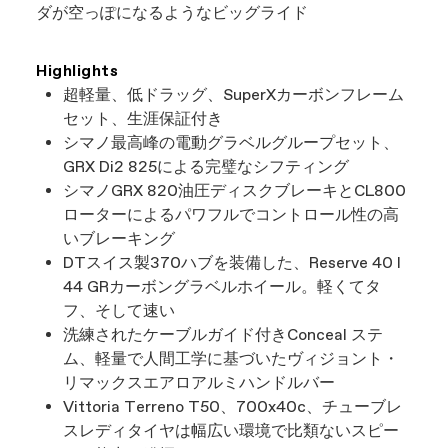
ダが空っぽになるようなビッグライド
Highlights
超軽量、低ドラッグ、SuperXカーボンフレーム
セット、生涯保証付き
シマノ最高峰の電動グラベルグループセット、
GRX Di2 825による完璧なシフティング
シマノGRX 820油圧ディスクブレーキとCL800
ローターによるパワフルでコントロール性の高
いブレーキング
DTスイス製370ハブを装備した、Reserve 40 I
44 GRカーボングラベルホイール。軽くてタ
フ、そして速い
洗練されたケーブルガイド付きConceal ステ
ム、軽量で人間工学に基づいたヴィジョント・
リマックスエアロアルミハンドルバー
Vittoria Terreno T50、700x40c、チューブレ
スレディタイヤは幅広い環境で比類ないスピー