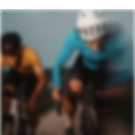
Headset
Integrated, 1-1/8" - 1.5"
DRIVETRAIN
Rear Derailleur
Shimano GRX 825, Di2, Shadow RD+
Front Derailleur
Shimano GRX 825 Di2, braze-on
Shifters
Shimano GRX 825, Di2, 12-speed
Chain
Shimano M8100, 12-speed
Crank
Shimano GRX RX820, 48/31: 170mm
(51cm), 172.5 (54-56cm), 175mm (58-
61) / Note: size 46cm gets 165mm GRX
RX610 cranks, 46/30
Rear Cogs
Shimano Ultegra R8100, 11-34, 12-speed
Bottom Bracket
Shimano BSA 68
BRAKES
Brakes
Shimano GRX 820, 160/160mm CL800
rotors
Brake Levers
Shimano GRX Di2 RX825 hydraulic disc
WHEELS
Rims
Reserve 40|44 GR, Carbon, Turbulent