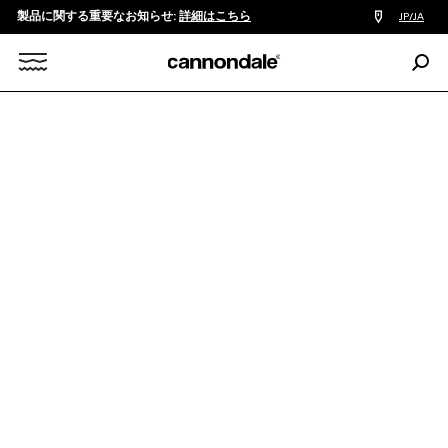
製品に関する重要なお知らせ:
詳細はこちら
販
JP/JA
売
店
検
検
索:
Search
ROAD
GRAVEL
SUPERX
索
X
SuperX 2
￥1,030,000
SuperX 2は、グラベルライドを知り尽くしたライダーにおすす
め。軽量なカーボンフレームは、グラベルや長距離のチャレン
ジライドのために設計されたReserve GRホイールと完璧にマッ
チする。シマノGRX Di2は、信頼と滑らかな変速性能。Vittoria
Terrenoタイヤ...
続きを読む
カラー:
Cashmere