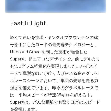
(46cm), 15mm offset (51-61cm)
EXTRA
Extra 1
Reserve Fillmore valves, Shimano Di2
Fast & Light
charger, Conceal Stem
accessory/computer mount
(Garmin/Wahoo)
軽くて速いを実現 - キングオブマウンテンの称
号を手にしたロードの最先端テクノロジーと、
※重量は、構成されるフレーム、パーツ、ペイントのカラーに
よって個体差や仕様の変更があるため実際の製品とは異なる場
Unbound Gravelを制した技術が融合した
合があります。
SuperX。超エアロなデザインで、前モデルより
※スペックは予告なく変更する場合があります。予めご了承く
も100グラム軽量化を実現しました。ハイスピ
ださい。
ードで熾烈な戦いが繰り広げられる高速グラベ
ルレースシーンにおいて、集団の先頭を走る力
強さを備えています。昨今のグラベルレースで
は、平均スピードが時速35キロを超える中、
SuperXは、どんな距離でも驚くほどのスピード
を発揮します。