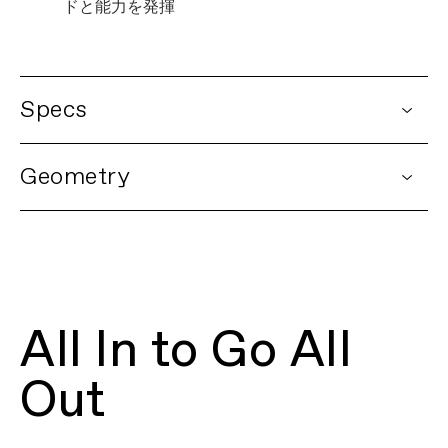
ドと能力を発揮
Specs
DETAILS
Geometry
Platform
SuperX
Model Name
SuperX 2
Model Code
C17035U
FIRST LOOK | SuperX
FRAMESET
再生する
Frame
SuperX Carbon, Proportional Response
construction, internal cable routing,
All In to Go All
12x142mm thru-axle, UDH BSA 68mm
threaded BB, flat mount disc, integrated
seatpost binder
Out
Fork
SuperX Carbon, integrated crown race,
12x100mm thru-axle, flat mount disc,
internal routing, 1-1/8" to 1-1/2" Delta
steerer, 55mm offset