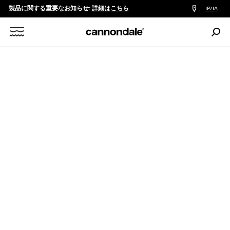
製品に関する重要なお知らせ:
詳細はこちら
販
JP/JA
売
店
検
検
索:
Search
ROAD
GRAVEL
TOPSTONE ALLOY
索
X
Topstone 4
￥165,000
カラー:
Black
SIZE
適正サイズを確認する