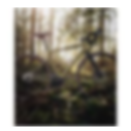
(Europe/UK - Vittoria Terreno Dry,
700x37c)
Front Tire
WTB Riddler Comp, 700x37c
(Europe/UK - Vittoria Terreno Dry,
700x37c)
Rear Tire
WTB Riddler Comp, 700x37c
(Europe/UK - Vittoria Terreno Dry,
700x37c)
COMPONENTS
Handlebar
Cannondale 3, butted 6061 Alloy, 16
deg flare drop
Stem
Cannondale 3, 6061 Alloy, 31.8, 7°
Grips
Cannondale Bar Tape, 3.5mm
Saddle
Cannondale Stage CX
Seatpost
Cannondale 4, 6061 Alloy, 27.2x350mm
EXTRA
Extra 1
Removable fender bridge
※重量は、構成されるフレーム、パーツ、ペイントのカラーに