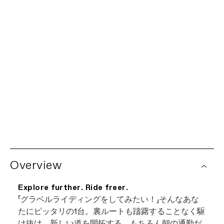
XS
SM
MD
LG
Product Locator by Locally
私たちにお任せください。
限定生涯保証
すべてのキャノンデール自転車には、フレームに対する限
世界中の販売店ネットワーク
定生涯保証と、すべてのキャノンデールコンポーネントに
対する1年間の保証が付いています。保証ポリシーの詳細
地元で購入をお考えですか？
販売店検索をお試
をご覧ください。一部のコンポーネントには、コンポーネ
しください。
ントメーカーによる追加の保証が適用されます。自転車の
Overview
保証請求は、お近くの正規キャノンデール販売店を通じて
お近くのキャノンデール取扱店を閲覧する最も
処理されます。
簡単な方法です。当社のウェブサイトに掲載さ
Explore further. Ride freer.
れているすべての店舗は、独立した正規キャノ
「グラベルライディングをしてみたい！」そんなあな
ンデール販売店ですので、最高の自転車を見つ
たにピッタリの1台。裏ルートも躊躇することなく駆
けながら地元のビジネスをサポートできます。
け抜け、新しい道を開拓する。もちろん朝の通勤だ