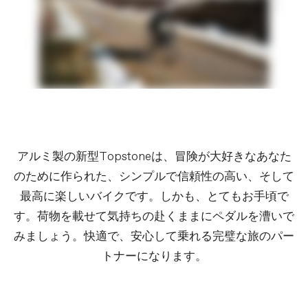
Rear Derailleur
microSHIFT Advent X
Shifters
microSHIFT Advent X, 10-speed
Chain
KMC X10, 10-speed
Crank
Prowheel, Charm 40T
Rear Cogs
microSHIFT, 11-48, 10-speed
Bottom Bracket
Cartridge, square taper
BRAKES
Brakes
Promax Render R mechanical disc,
160/160mm rotors
アルミ製の新型Topstoneは、冒険が大好きなあなた
Brake Levers
microSHIFT Advent X
のために作られた、シンプルで信頼性の高い、そして
WHEELS
最高に楽しいバイクです。しかも、とてもお手頃で
す。荷物を載せて気持ちの赴くままにペダルを漕いで
Rims
GXD 1.0, 28h
Spokes
Stainless Steel, 14g
みましょう。快適で、安心して乗れる完璧な旅のパー
Tire Size
37
トナーになります。
Wheel Size
700c
Hubs
(F) Formula alloy, 12x100mm / (R)
Formula alloy, 12x142mm
Tires
WTB Riddler Comp, 700x37c