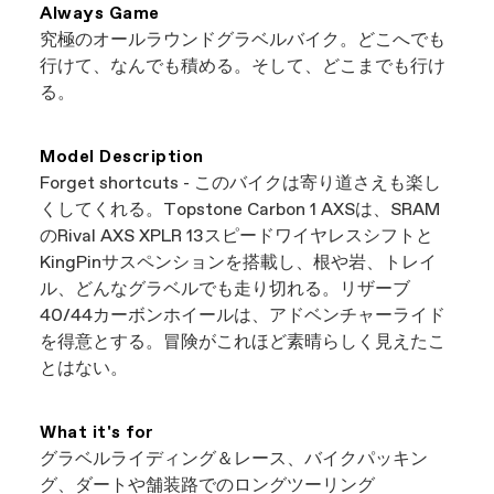
簡単な方法です。当社のウェブサイトに掲載さ
Always Game
れているすべての店舗は、独立した正規キャノ
究極のオールラウンドグラベルバイク。どこへでも
ンデール販売店ですので、最高の自転車を見つ
行けて、なんでも積める。そして、どこまでも行け
けながら地元のビジネスをサポートできます。
る。
まさにウィンウィンですね。
Model Description
Forget shortcuts - このバイクは寄り道さえも楽し
くしてくれる。Topstone Carbon 1 AXSは、SRAM
のRival AXS XPLR 13スピードワイヤレスシフトと
KingPinサスペンションを搭載し、根や岩、トレイ
ル、どんなグラベルでも走り切れる。リザーブ
40/44カーボンホイールは、アドベンチャーライド
を得意とする。冒険がこれほど素晴らしく見えたこ
とはない。
What it's for
グラベルライディング＆レース、バイクパッキン
グ、ダートや舗装路でのロングツーリング