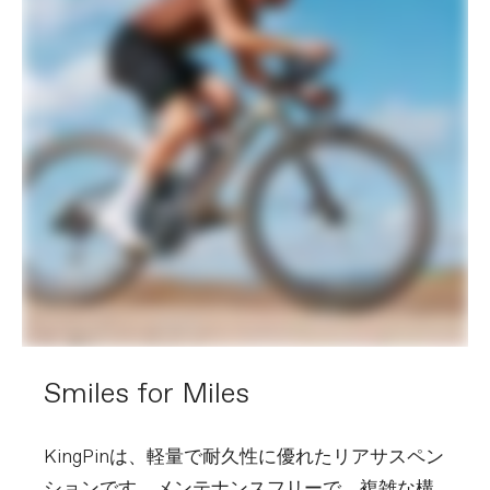
12x142mm centerlock
Tires
WTB Vulpine TCS Light, 700x45c,
tubeless ready
COMPONENTS
Handlebar
Easton EA70 AX, alloy, 16 deg flare,
120mm drop: 400mm (47cm), 420mm
(51-54), 440mm (56-61cm)
Stem
Cannondale C1 Conceal, Alloy, 31.8, -6°:
70mm (47-51m), 80mm (54cm), 90mm
(56-58cm), 100mm (61cm)
Grips
Cannondale KnurlCork, 2.7mm
Saddle
Fizik Terra Argo X5, S-Alloy rails
Seatpost
Cannondale SAVE Carbon, 27.2x350mm
(47-58), 400mm (61)
EXTRA
Smiles for Miles
Extra 1
Large StashBag downtube storage bag,
Reserve Fillmore tubeless valve stems,
SRAM AXS charger, Conceal Stem
accessory/computer mount
KingPinは、軽量で耐久性に優れたリアサスペン
(Garmin/Wahoo)
ションです。メンテナンスフリーで、複雑な構