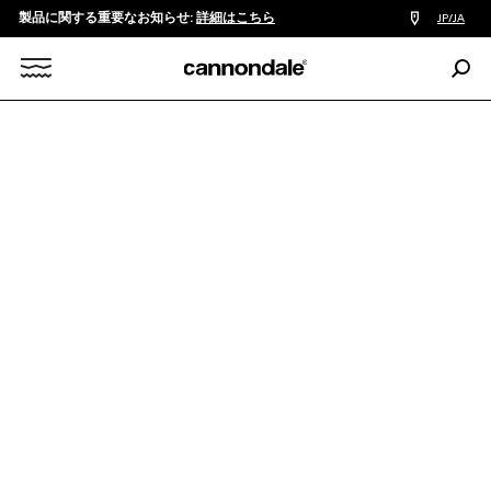
製品に関する重要なお知らせ:
詳細はこちら
販
JP/JA
売
店
検
検
索:
Search
ROAD
GRAVEL
TOPSTONE CARBON
索
X
Topstone Carbon 1 AXS
￥970,000
Forget shortcuts - このバイクは寄り道さえも楽しくしてくれ
る。Topstone Carbon 1 AXSは、SRAMのRival AXS XPLR 13ス
ピードワイヤレスシフトとKingPinサスペンションを搭載し、根
や岩、トレイル、どんなグラベルでも走り切れる...
続きを読む
カラー:
Black