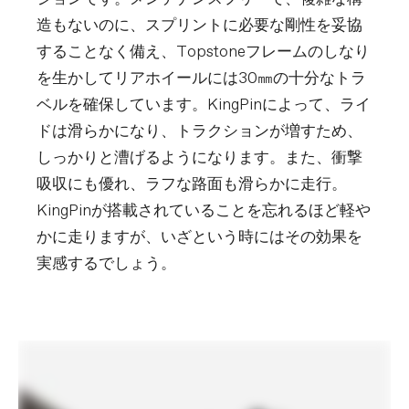
造もないのに、スプリントに必要な剛性を妥協
※重量は、構成されるフレーム、パーツ、ペイントのカラーに
よって個体差や仕様の変更があるため実際の製品とは異なる場
することなく備え、Topstoneフレームのしなり
合があります。
を生かしてリアホイールには30㎜の十分なトラ
※スペックは予告なく変更する場合があります。予めご了承く
ベルを確保しています。KingPinによって、ライ
ださい。
ドは滑らかになり、トラクションが増すため、
しっかりと漕げるようになります。また、衝撃
吸収にも優れ、ラフな路面も滑らかに走行。
KingPinが搭載されていることを忘れるほど軽や
かに走りますが、いざという時にはその効果を
実感するでしょう。