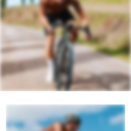
Rear Derailleur
SRAM Rival AXS XPLR
Shifters
SRAM Rival AXS
Chain
SRAM Rival
Crank
SRAM Rival DUB, 40T
Rear Cogs
SRAM Rival XPLR, XG-1351, 10-46, 13-
speed
Bottom Bracket
SRAM DUB BSA Road 68 Wide
BRAKES
Brakes
SRAM Rival hydraulic disc, 160/160mm
Paceline centerlock rotors
Brake Levers
SRAM Rival AXS hydraulic disc
WHEELS
Rims
Reserve 40 I 44 GR Carbon, Turbulent
Aero Tech, 24h, tubeless ready
Spokes
Sapim CX-Ray Aero, straight-pull
Tire Size
40
Wheel Size
700c
Hubs
(F) DT Swiss 370, 12x100mm centerlock
/ (R) DT Swiss 370 LN Ratchet System,