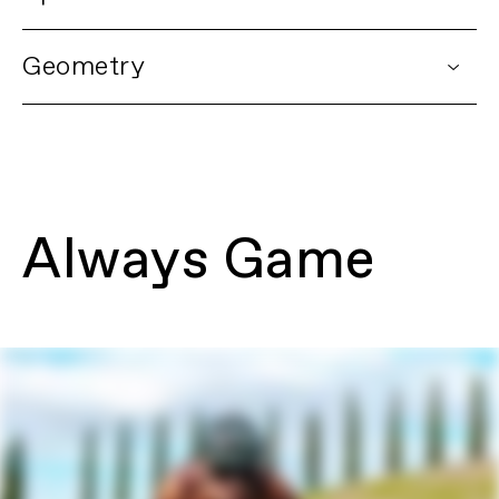
DETAILS
Geometry
Platform
Topstone Carbon
Model Name
Topstone Carbon 1 AXS
Model Code
C15045U
FIRST LOOK | Topstone
Carbon
FRAMESET
再生する
Frame
Topstone Carbon, Kingpin suspension
system, Proportional Response
Always Game
construction, downtube Stashport,
internal cable routing, 12x142mm thru-
axle, 27.2 dropper post ready, UDH, BSA
68mm threaded BB, flat mount disc,
removable fender bridge, multiple
gear/bottle mounts
Fork
Topstone Carbon, 1-1/8" to 1.5" steerer,
55mm OutFront offset, flat mount disc,
internal routing, 12x100 thru-axle, triple
bottle/gear mounts, fender mounts
Headset
Acros IS52/40 ICR
DRIVETRAIN