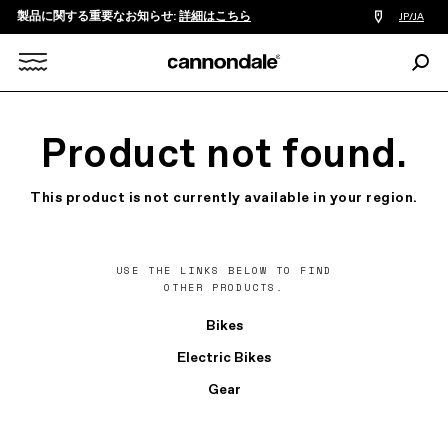
製品に関する重要なお知らせ:
詳細はこちら
販
JP/JA
売
店
検
検
索:
Search
索
X
Product not found.
This product is not currently available in your region.
USE THE LINKS BELOW TO FIND
OTHER PRODUCTS.
Bikes
Electric Bikes
Gear