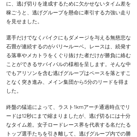
に、逃げ切りを達成するために欠かせないタイム差を
稼ごうと、逃げグループを懸命に牽引する力強い走り
を見せました。
選手だけでなくバイクにもダメージを与える無慈悲な
石畳が連続するのがパリ〜ルーベ。レースは、続発す
る落車やメカトラをくぐり抜けた者だけが勝負に絡む
ことができるサバイバルの様相を呈します。そんな中
でもアリソンを含む逃げグループはペースを落とすこ
となく突き進み、メイン集団から5分のリードを得ま
した。
終盤の猛追によって、ラスト1kmアーチ通過時点でリ
ードは12秒にまで縮まりましたが、逃げ切るには十分
なタイム差。女子ロードレース界を代表する名だたる
トップ選手たちを引き離して、逃げグループ内での勝