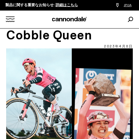
製品に関する重要なお知らせ:
詳細はこちら
販
JP/JA
売
店
検
検
索:
Search
Cobble Queen
索
X
2023年4月8日