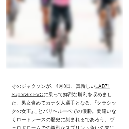
そのジャクソンが、4月8日、真新しい
LAB71
SuperSix EVO
に乗って鮮烈な勝利を収めまし
た。男女含めてカナダ人選手となる、『クラシッ
クの女王』ことパリ〜ルーベでの優勝。間違いな
くロードレースの歴史に刻まれるであろう、ヴ
ェロドロームでの熾烈なスプリント争いの末に