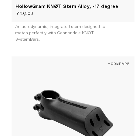
HollowGram KNØT Stem
Alloy, -17 degree
￥19,800
An aerodynamic, integrated stem designed to
match perfectly with Cannondale KNOT
SystemBars.
+COMPARE