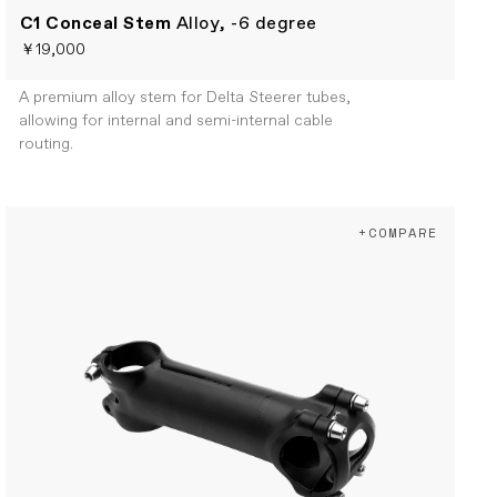
C1 Conceal Stem
Alloy, -6 degree
￥19,000
A premium alloy stem for Delta Steerer tubes,
allowing for internal and semi-internal cable
routing.
+COMPARE