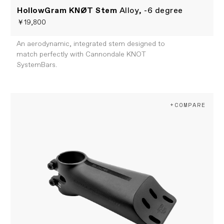
HollowGram KNØT Stem
Alloy, -6 degree
￥19,800
An aerodynamic, integrated stem designed to
match perfectly with Cannondale KNOT
SystemBars.
+COMPARE