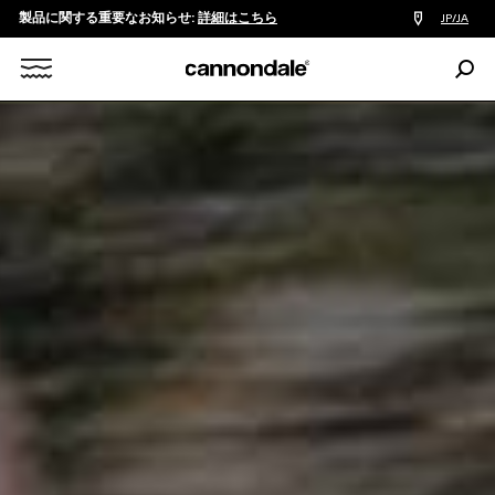
製品に関する重要なお知らせ:
詳細はこちら
販
JP/JA
売
店
検
検
索:
Search
索
X