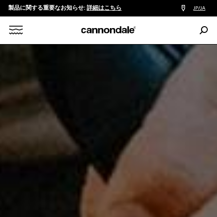
製品に関する重要なお知らせ:
詳細はこちら
販
JP/JA
売
店
検
検
索:
Search
索
X