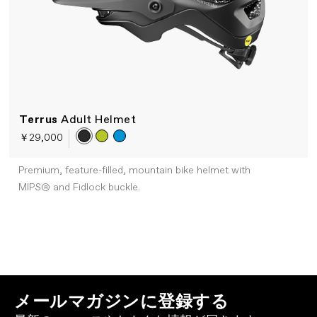
Terrus
Adult Helmet
￥29,000
Premium, feature-filled, mountain bike helmet with
MIPS® and Fidlock buckle.
メールマガジンに登録する