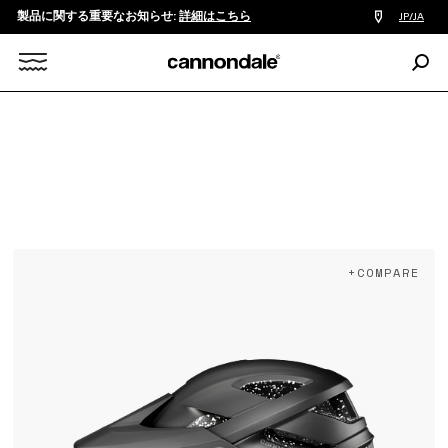
製品に関する重要なお知らせ:
詳細はこちら
販
JP/JA
売
店
検
検
索:
Search
索
X
+COMPARE