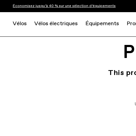
Économisez jusqu’à 40 % sur une sélection d’équipements
Vélos
Vélos électriques
Équipements
Pro
P
This pr