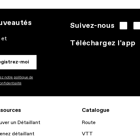
ouveautés
Suivez-nous
 et
Téléchargez l'app
egistrez-moi
z notre politique de
onfidentialité
sources
Catalogue
uver un Détaillant
Route
enez détaillant
VTT