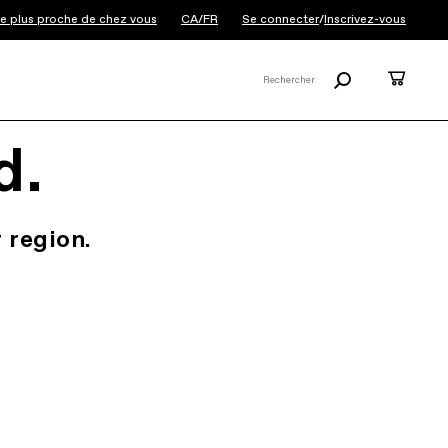
 le plus proche de chez vous
CA/FR
Se connecter
/
Inscrivez-vous
Rechercher
Panier
Rechercher
X
d.
 region.
.