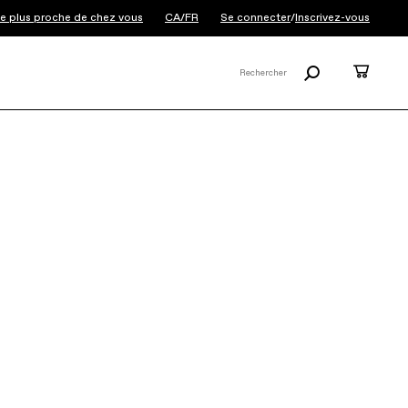
 le plus proche de chez vous
CA/FR
Se connecter
/
Inscrivez-vous
Rechercher
Panier
Rechercher
X