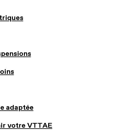
triques
spensions
oins
re adaptée
ir votre VTTAE